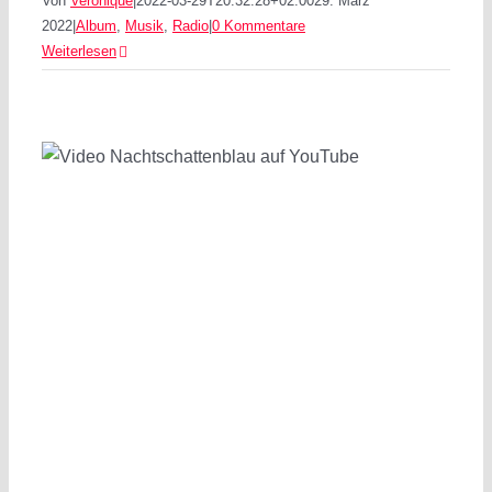
Von
Veronique
|
2022-03-29T20:32:28+02:00
29. März
2022
|
Album
,
Musik
,
Radio
|
0 Kommentare
Weiterlesen