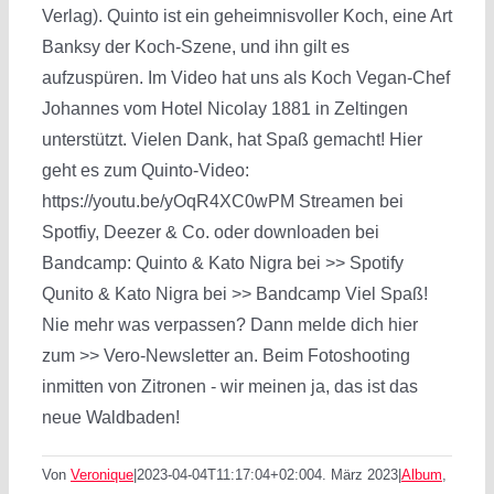
Verlag). Quinto ist ein geheimnisvoller Koch, eine Art
Banksy der Koch-Szene, und ihn gilt es
aufzuspüren. Im Video hat uns als Koch Vegan-Chef
Johannes vom Hotel Nicolay 1881 in Zeltingen
unterstützt. Vielen Dank, hat Spaß gemacht! Hier
geht es zum Quinto-Video:
https://youtu.be/yOqR4XC0wPM Streamen bei
Spotfiy, Deezer & Co. oder downloaden bei
Bandcamp: Quinto & Kato Nigra bei >> Spotify
Qunito & Kato Nigra bei >> Bandcamp Viel Spaß!
Nie mehr was verpassen? Dann melde dich hier
zum >> Vero-Newsletter an. Beim Fotoshooting
inmitten von Zitronen - wir meinen ja, das ist das
neue Waldbaden!
Von
Veronique
|
2023-04-04T11:17:04+02:00
4. März 2023
|
Album
,