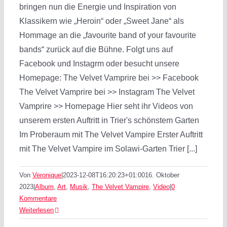
bringen nun die Energie und Inspiration von
Klassikern wie „Heroin“ oder „Sweet Jane“ als
Hommage an die „favourite band of your favourite
bands“ zurück auf die Bühne. Folgt uns auf
Facebook und Instagrm oder besucht unsere
Homepage: The Velvet Vamprire bei >> Facebook
The Velvet Vamprire bei >> Instagram The Velvet
Vamprire >> Homepage Hier seht ihr Videos von
unserem ersten Auftritt in Trier's schönstem Garten
Im Proberaum mit The Velvet Vampire Erster Auftritt
mit The Velvet Vampire im Solawi-Garten Trier [...]
Von
Veronique
|
2023-12-08T16:20:23+01:00
16. Oktober
2023
|
Album
,
Art
,
Musik
,
The Velvet Vampire
,
Video
|
0
Kommentare
Weiterlesen