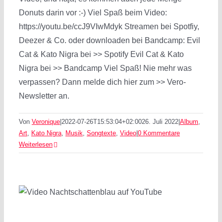
Donuts darin vor :-) Viel Spaß beim Video:
https://youtu.be/ccJ9VIwMdyk Streamen bei Spotfiy,
Deezer & Co. oder downloaden bei Bandcamp: Evil
Cat & Kato Nigra bei >> Spotify Evil Cat & Kato
Nigra bei >> Bandcamp Viel Spaß! Nie mehr was
verpassen? Dann melde dich hier zum >> Vero-
Newsletter an.
Von
Veronique
|
2022-07-26T15:53:04+02:00
26. Juli 2022
|
Album
,
Art
,
Kato Nigra
,
Musik
,
Songtexte
,
Video
|
0 Kommentare
Weiterlesen