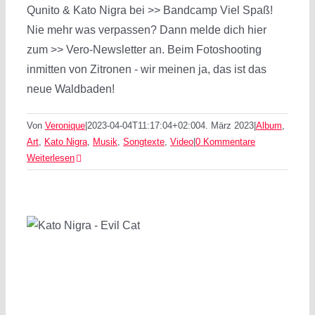
Qunito & Kato Nigra bei >> Bandcamp Viel Spaß!
Nie mehr was verpassen? Dann melde dich hier
zum >> Vero-Newsletter an. Beim Fotoshooting
inmitten von Zitronen - wir meinen ja, das ist das
neue Waldbaden!
Von
Veronique
|
2023-04-04T11:17:04+02:00
4. März 2023
|
Album
,
Art
,
Kato Nigra
,
Musik
,
Songtexte
,
Video
|
0 Kommentare
Weiterlesen