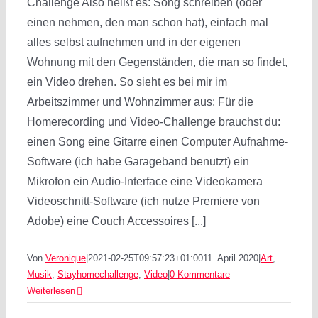
Challenge Also heißt es: Song schreiben (oder
einen nehmen, den man schon hat), einfach mal
alles selbst aufnehmen und in der eigenen
Wohnung mit den Gegenständen, die man so findet,
ein Video drehen. So sieht es bei mir im
Arbeitszimmer und Wohnzimmer aus: Für die
Homerecording und Video-Challenge brauchst du:
einen Song eine Gitarre einen Computer Aufnahme-
Software (ich habe Garageband benutzt) ein
Mikrofon ein Audio-Interface eine Videokamera
Videoschnitt-Software (ich nutze Premiere von
Adobe) eine Couch Accessoires [...]
Von
Veronique
|
2021-02-25T09:57:23+01:00
11. April 2020
|
Art
,
Musik
,
Stayhomechallenge
,
Video
|
0 Kommentare
Weiterlesen