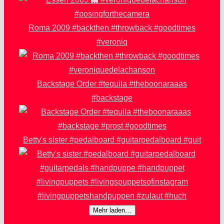
Roma 2009 #backthen #throwback #goodtimes
#veroniq
Backstage Order #tequila #theboonaraaas
#backstage
Betty's sister #pedalboard #guitarpedalboard #guit
Mehr laden…