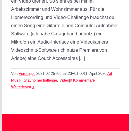
ein Video drehen. So sieht es bei mir im
Arbeitszimmer und Wohnzimmer aus: Für die
Homerecording und Video-Challenge brauchst du:
einen Song eine Gitarre einen Computer Aufnahme-
Software (ich habe Garageband benutzt) ein
Mikrofon ein Audio-Interface eine Videokamera
Videoschnitt-Software (ich nutze Premiere von
Adobe) eine Couch Accessoires [...]
Von
Veronique
|
2021-02-25T09:57:23+01:00
11. April 2020
|
Art
,
Musik
,
Stayhomechallenge
,
Video
|
0 Kommentare
Weiterlesen