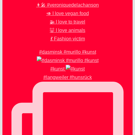
👩‍🎤 #veroniquedelachanson
🥑 I love vegan food
🚁 I love to travel
🐷 I love animals
💃 Fashion victim
#dasminsk #murillo #kunst
#kunst
#langweiler #hunsrück