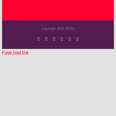
Copyright 2026 VERO
Facebook
Instagram
YouTube
Spotify
SoundCloud
X
Page load link