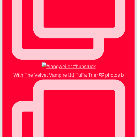
With The Velvet Vampire 🧛‍♂️ TuFa Trier 🎼 photos b