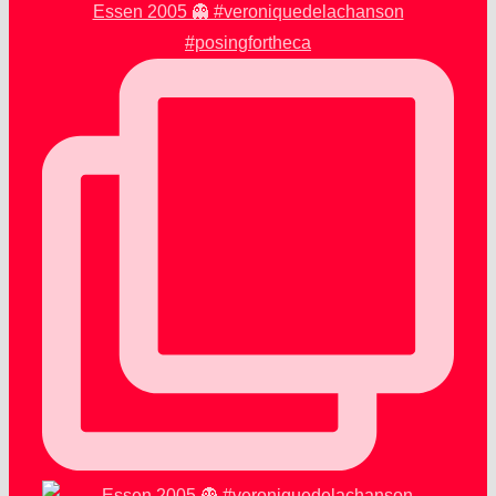
Essen 2005 👻 #veroniquedelachanson
#posingfortheca