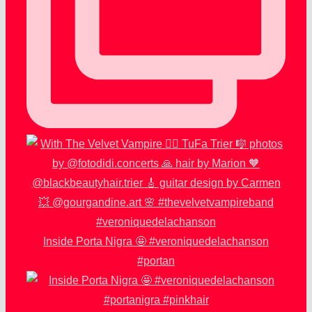
Inside Porta Nigra 🤩 #veroniquedelachanson
#portan