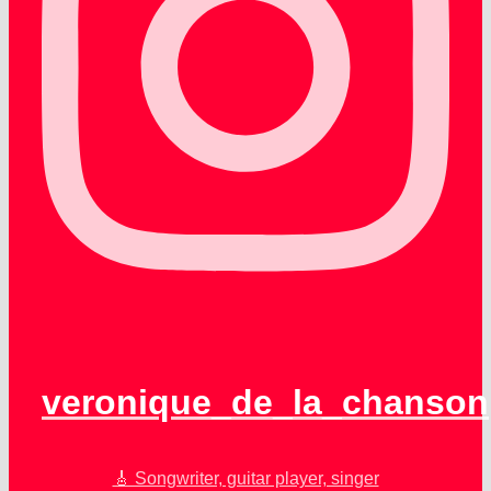
veronique_de_la_chanson
🎸 Songwriter, guitar player, singer