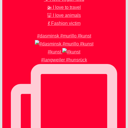
🚁 I love to travel
🐷 I love animals
💃 Fashion victim
#dasminsk #murillo #kunst
#kunst
#langweiler #hunsrück