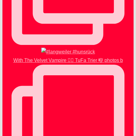
With The Velvet Vampire 🧛‍♂️ TuFa Trier 🎼 photos b