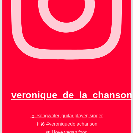
veronique_de_la_chanson
🎸 Songwriter, guitar player, singer
👩‍🎤 #veroniquedelachanson
🥑 I love vegan food