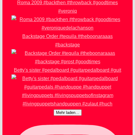
Roma 2009 #backthen #throwback #goodtimes
#veroniq
Backstage Order #tequila #theboonaraaas
#backstage
Betty's sister #pedalboard #guitarpedalboard #guit
Mehr laden…