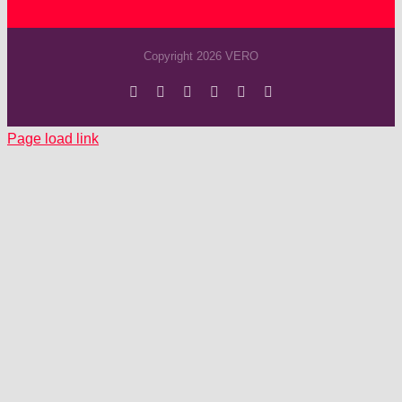
Copyright 2026 VERO
Facebook
Instagram
YouTube
Spotify
SoundCloud
X
Page load link