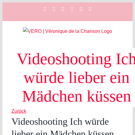
Zum
Facebook
Instagram
YouTube
Spotify
SoundCloud
X
Inhalt
springen
Videoshooting Ic
würde lieber ein
Mädchen küssen
Zurück
Videoshooting Ich würde
lieber ein Mädchen küssen