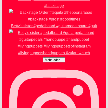
#backstage
Betty's sister #pedalboard #guitarpedalboard #guit
Mehr laden…