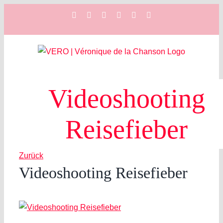
Zum
Facebook
Instagram
YouTube
Spotify
SoundCloud
X
Inhalt
springen
Videoshooting
Reisefieber
Zurück
Videoshooting Reisefieber