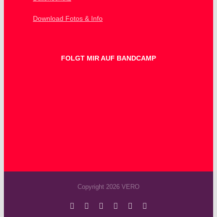
Download Fotos & Info
FOLGT MIR AUF BANDCAMP
Copyright 2026 VERO
Facebook
Instagram
YouTube
Spotify
SoundCloud
X