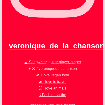
veronique_de_la_chanson
🎸 Songwriter, guitar player, singer
👩‍🎤 #veroniquedelachanson
🥑 I love vegan food
🚁 I love to travel
🐷 I love animals
💃 Fashion victim