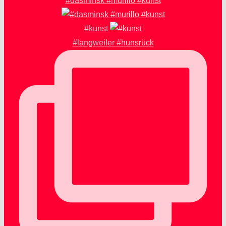
#dasminsk #murillo #kunst
#kunst
#langweiler #hunsrück