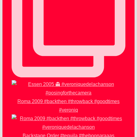
Roma 2009 #backthen #throwback #goodtimes
#veroniq
Backstage Order #tequila #theboonaraaas