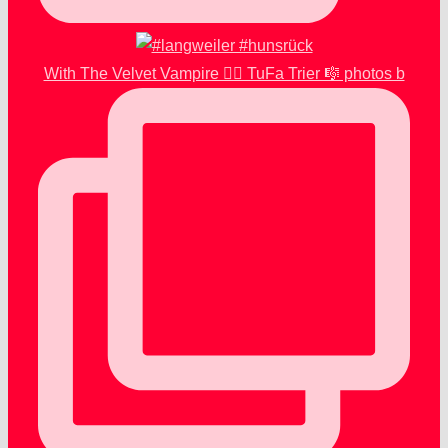
With The Velvet Vampire 🧛‍♂️ TuFa Trier 🎼 photos b