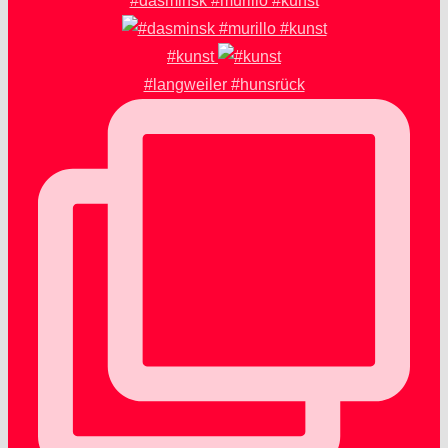
#dasminsk #murillo #kunst
#kunst
#langweiler #hunsrück