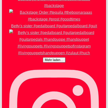
#backstage
Betty's sister #pedalboard #guitarpedalboard #guit
Mehr laden…