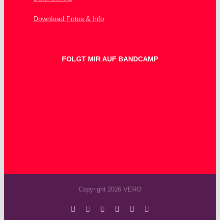
Download Fotos & Info
FOLGT MIR AUF BANDCAMP
Copyright 2026 VERO
Facebook
Instagram
YouTube
Spotify
SoundCloud
X