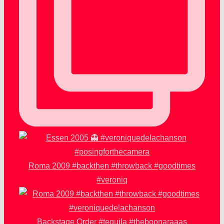
Roma 2009 #backthen #throwback #goodtimes
#veroniq
Backstage Order #tequila #theboonaraaas