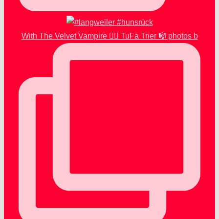
With The Velvet Vampire 🧛‍♂️ TuFa Trier 🎼 photos b