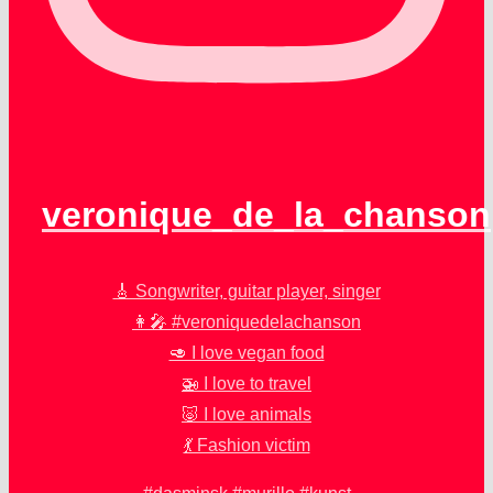
veronique_de_la_chanson
🎸 Songwriter, guitar player, singer
👩‍🎤 #veroniquedelachanson
🥑 I love vegan food
🚁 I love to travel
🐷 I love animals
💃 Fashion victim