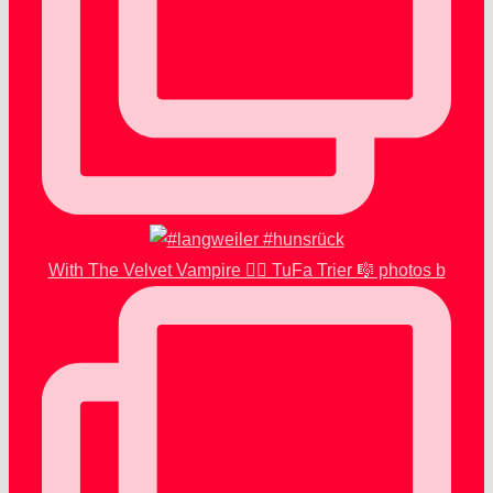
With The Velvet Vampire 🧛‍♂️ TuFa Trier 🎼 photos b