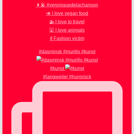
👩‍🎤 #veroniquedelachanson
🥑 I love vegan food
🚁 I love to travel
🐷 I love animals
💃 Fashion victim
#dasminsk #murillo #kunst
#kunst
#langweiler #hunsrück