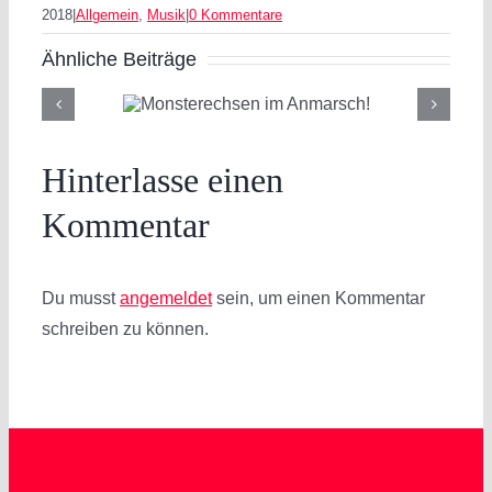
2018
|
Allgemein
,
Musik
|
0 Kommentare
Ähnliche Beiträge
rechsen
Viele Grüße
arsch!
der Irrenans
Hinterlasse einen
Kommentar
Du musst
angemeldet
sein, um einen Kommentar
schreiben zu können.