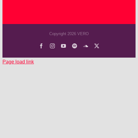
Copyright 2026 VERO
Facebook
Instagram
YouTube
Spotify
SoundCloud
X
Page load link