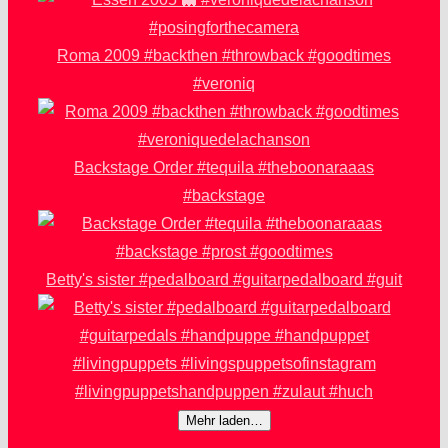
Roma 2009 #backthen #throwback #goodtimes
#veroniq
Backstage Order #tequila #theboonaraaas
#backstage
Betty's sister #pedalboard #guitarpedalboard #guit
Mehr laden…