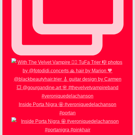
Inside Porta Nigra 🤩 #veroniquedelachanson
#portan