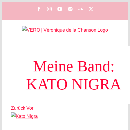
Zum
Facebook
Instagram
YouTube
Spotify
SoundCloud
X
Inhalt
springen
Meine Band:
KATO NIGRA
Zurück
Vor
Zeige
grösseres