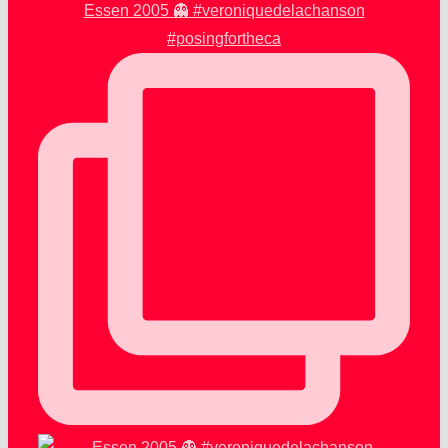
Essen 2005 👻 #veroniquedelachanson
#posingfortheca