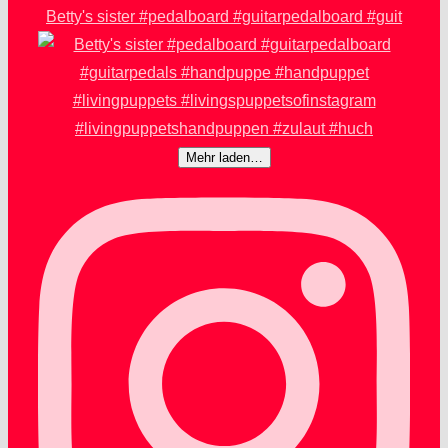
Betty's sister #pedalboard #guitarpedalboard #guit
Mehr laden…