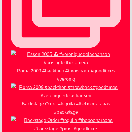
Roma 2009 #backthen #throwback #goodtimes
#veroniq
Backstage Order #tequila #theboonaraaas
#backstage