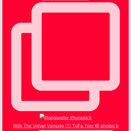
With The Velvet Vampire 🧛‍♂️ TuFa Trier 🎼 photos b