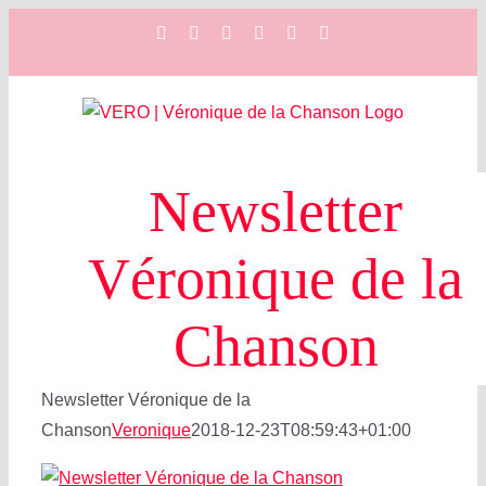
Zum
Facebook
Instagram
YouTube
Spotify
SoundCloud
X
Inhalt
springen
Newsletter
Véronique de la
Chanson
Newsletter Véronique de la
Chanson
Veronique
2018-12-23T08:59:43+01:00