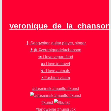
veronique_de_la_chanson
🎸 Songwriter, guitar player, singer
👩‍🎤 #veroniquedelachanson
🥑 I love vegan food
🚁 I love to travel
🐷 I love animals
💃 Fashion victim
#dasminsk #murillo #kunst
#kunst
#langweiler #hunsrück