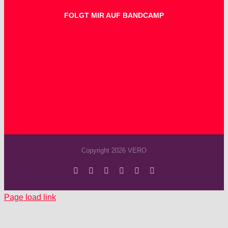
FOLGT MIR AUF BANDCAMP
Copyright 2026 VERO
Facebook
Instagram
YouTube
Spotify
SoundCloud
X
Page load link