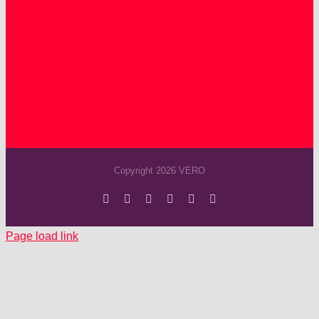
Copyright 2026 VERO
Facebook
Instagram
YouTube
Spotify
SoundCloud
X
Page load link