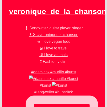
veronique_de_la_chanson
🎸 Songwriter, guitar player, singer
👩‍🎤 #veroniquedelachanson
🥑 I love vegan food
🚁 I love to travel
🐷 I love animals
💃 Fashion victim
#dasminsk #murillo #kunst
#kunst
#langweiler #hunsrück