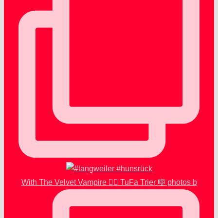
With The Velvet Vampire 🧛‍♂️ TuFa Trier 🎼 photos b