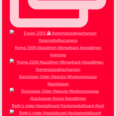
Roma 2009 #backthen #throwback #goodtimes
#veroniq
Backstage Order #tequila #theboonaraaas
#backstage
Betty's sister #pedalboard #guitarpedalboard #guit