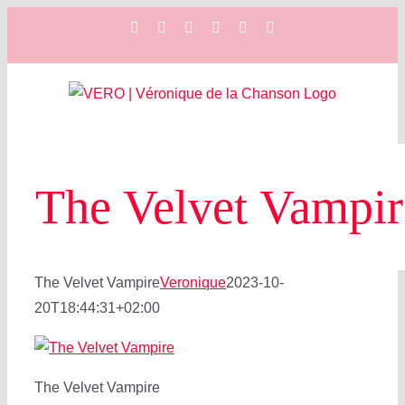
Zum
Facebook
Instagram
YouTube
Spotify
SoundCloud
X
Inhalt
springen
The Velvet Vampir
The Velvet Vampire
Veronique
2023-10-
20T18:44:31+02:00
The Velvet Vampire