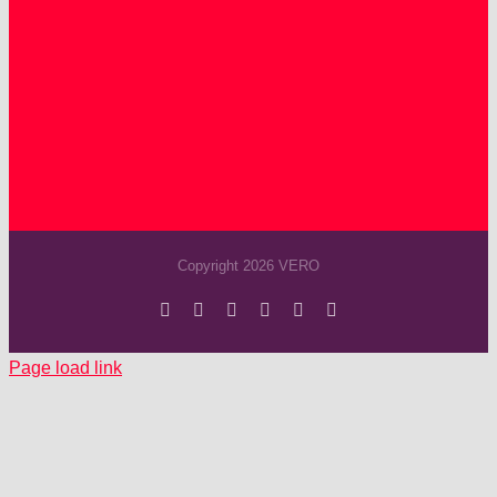
Copyright 2026 VERO
Facebook
Instagram
YouTube
Spotify
SoundCloud
X
Page load link