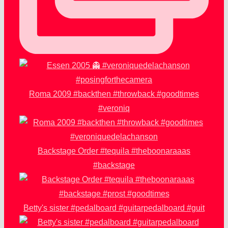
Roma 2009 #backthen #throwback #goodtimes
#veroniq
Backstage Order #tequila #theboonaraaas
#backstage
Betty's sister #pedalboard #guitarpedalboard #guit