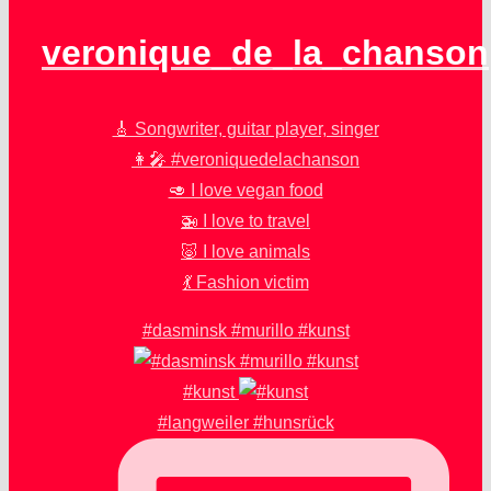
veronique_de_la_chanson
🎸 Songwriter, guitar player, singer
👩‍🎤 #veroniquedelachanson
🥑 I love vegan food
🚁 I love to travel
🐷 I love animals
💃 Fashion victim
#dasminsk #murillo #kunst
#kunst
#langweiler #hunsrück