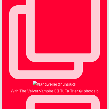
With The Velvet Vampire 🧛‍♂️ TuFa Trier 🎼 photos b