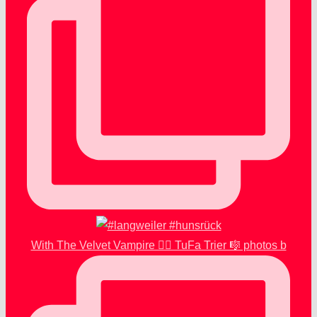
With The Velvet Vampire 🧛‍♂️ TuFa Trier 🎼 photos b