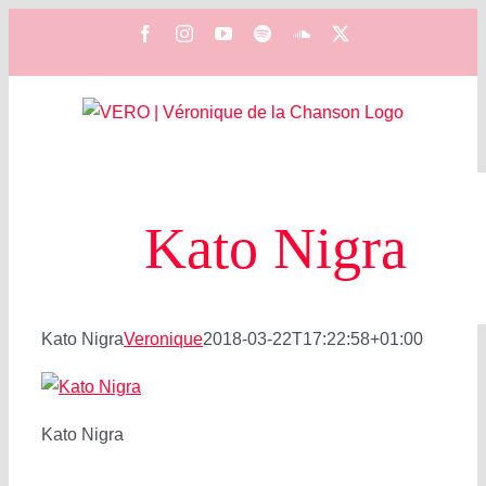
Zum
Facebook
Instagram
YouTube
Spotify
SoundCloud
X
Inhalt
springen
Kato Nigra
Kato Nigra
Veronique
2018-03-22T17:22:58+01:00
Kato Nigra