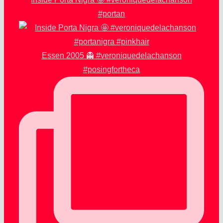
#portan
Essen 2005 👻 #veroniquedelachanson
#posingfortheca