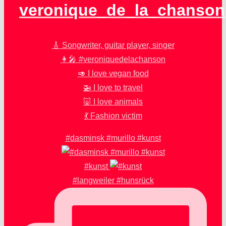
veronique_de_la_chanson
🎸 Songwriter, guitar player, singer
👩‍🎤 #veroniquedelachanson
🥑 I love vegan food
🚁 I love to travel
🐷 I love animals
💃 Fashion victim
#dasminsk #murillo #kunst
#kunst
#langweiler #hunsrück