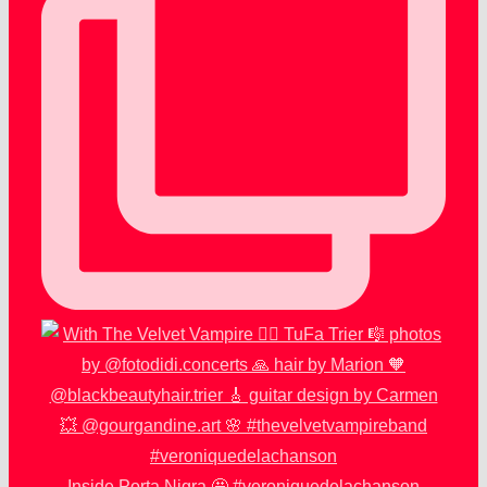
Inside Porta Nigra 🤩 #veroniquedelachanson