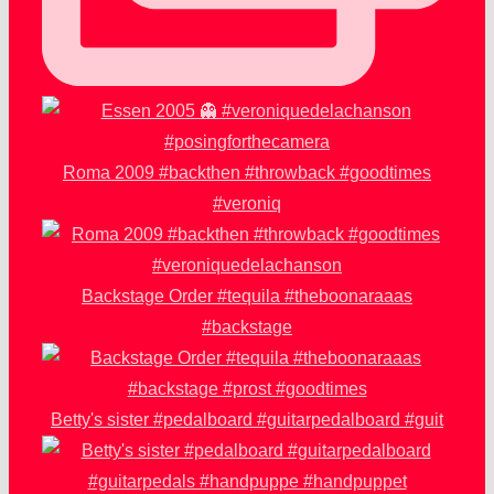
Roma 2009 #backthen #throwback #goodtimes
#veroniq
Backstage Order #tequila #theboonaraaas
#backstage
Betty's sister #pedalboard #guitarpedalboard #guit