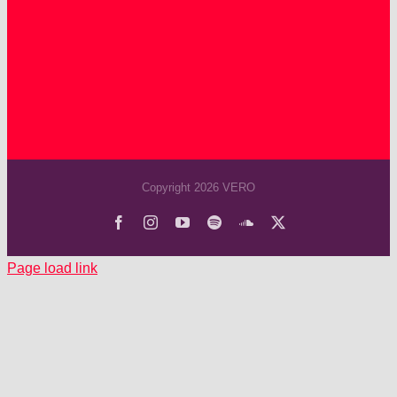
Copyright 2026 VERO
Facebook
Instagram
YouTube
Spotify
SoundCloud
X
Page load link